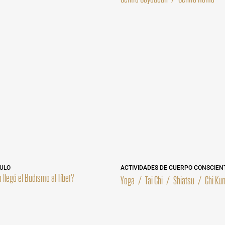
ULO
ACTIVIDADES DE CUERPO CONSCIEN
llegó el Budismo al Tíbet?
Yoga
/
Tai Chi
/
Shiatsu
/
Chi Ku