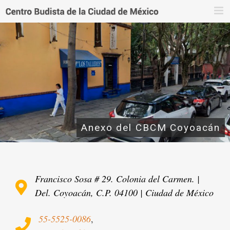
Saltar
al
contenido
Anexo del CBCM Coyoacán
Francisco Sosa # 29. Colonia del Carmen. |
Del. Coyoacán, C.P. 04100 | Ciudad de México
55-5525-0086
,