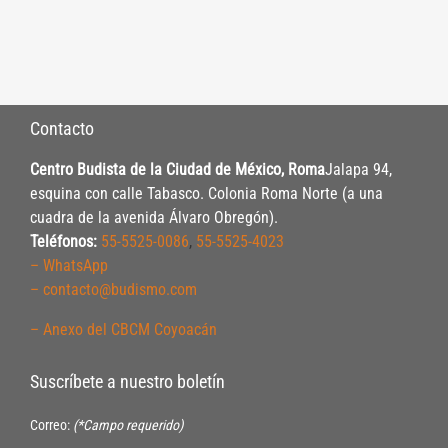
Contacto
Centro Budista de la Ciudad de México, Roma
Jalapa 94,
esquina con calle Tabasco. Colonia Roma Norte (a una
cuadra de la avenida Álvaro Obregón).
Teléfonos:
55-5525-0086
,
55-5525-4023
– WhatsApp
– contacto@budismo.com
– Anexo del CBCM Coyoacán
Suscríbete a nuestro boletín
Correo:
(*Campo requerido)