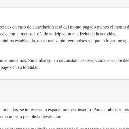
peciales en caso de cancelación será del monto pagado menos el monto de
ele con al menos 1 día de anticipación a la fecha de la actividad.
 mínima establecida, no se realizarán reembolsos ya que tu lugar fue ap
ue anunciamos. Sin embargo, en circunstancias excepcionales es posibl
pagos en su totalidad.
limitados, se te reserva tu espacio una vez inscrito. Para cambios es ne
 día no será posible la devolución.
e una inscripción realizada con anterioridad, es necesario llamar o asist