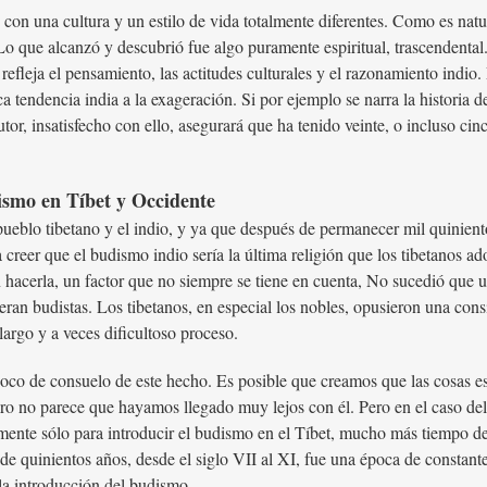
 con una cultura y un estilo de vida totalmente diferentes. Como es nat
 Lo que alcanzó y descubrió fue algo puramente espiritual, trascendental.
fleja el pensamiento, las actitudes culturales y el razonamiento indio. P
a tendencia india a la exageración. Si por ejemplo se narra la historia 
tor, insatisfecho con ello, asegurará que ha tenido veinte, o incluso cin
dismo en Tíbet y Occidente
l pueblo tibetano y el indio, y ya que después de permanecer mil quinie
a creer que el budismo indio sería la última religión que los tibetanos a
acerla, un factor que no siempre se tiene en cuenta, No sucedió que un 
ran budistas. Los tibetanos, en especial los nobles, opusieron una consi
 largo y a veces dificultoso proceso.
co de consuelo de este hecho. Es posible que creamos que las cosas 
ro no parece que hayamos llegado muy lejos con él. Pero en el caso de
ente sólo para introducir el budismo en el Tíbet, mucho más tiempo del
e quinientos años, desde el siglo VII al XI, fue una época de constante
 la introducción del budismo.