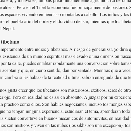
ia era, y todavía es, un país predominantemente agricultor. La tierra ha
de aldeas. Pero en el Tíbet la economía fue principalmente de pastoreo. 
s espacios viviendo en tiendas o montados a caballo. Los indios y los 
r el pueblo ario del norte y el dravídico del sur, mientras que los ti
l Nepal.
 tibetano
temperamento entre indios y tibetanos. A riesgo de generalizar, yo diría q
a existencia de un mundo espiritual más elevado o una dimensión trasce
or la calle, puedes entablar rápidamente una conversación sobre temas d
e aceptan y que, en cierto sentido, dan por sentada. Mientras que a vec
 cambio si les hablas de la realidad última, sabrán enseguida de qué le
 nos gusta creer que los tibetanos son misteriosos, exóticos, seres de 
er ojo. Pero en realidad no es así en absoluto. A juzgar por mi experienc
an práctico como ellos. Son hábiles negociantes, incluso los monjes sa
que no tengan ninguna experiencia, estudiarán el tema, aprenderán todo 
ia suelen convertirse en buenos mecánicos de automóviles, en realidad 
os son místicos y viven en las nubes (los sikhs son una excepción), los 