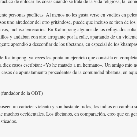
ctico de enfocar las cosas cuando se trata de la vida religiosa, tal com
ente personas pacíficas. Al menos no les gusta verse en vueltos en peleas
osos uno alrededor del otro gritándose, puede que incluso se tiren de los
esivos, incluso temerarios. En Kalimpong algunos de los refugiados solí
illos y andaban con aire arrogante por la calle, apartando de un violent
gente aprendió a desconfiar de los tibetanos, en especial de los khampas
os de Kalimpong, ya veces les ponía un ejercicio que consistía en comp
 diez casos escribían: «Yo he matado a mi hermano». Un amigo mío nepa
 casos de apuñalamiento procedentes de la comunidad tibetana, en aque
a (fundador de la OBT)
poseen un carácter violento y son bastante rudos, los indios en cambio 
 que muchos occidentales. Los tibetanos, en comparación, creo que en g
isticados.