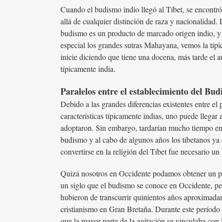
Cuando el budismo indio llegó al Tíbet, se encontró
allá de cualquier distinción de raza y nacionalidad.
budismo es un producto de marcado origen indio, y re
especial los grandes sutras Mahayana, vemos la típic
inicie diciendo que tiene una docena, más tarde el au
típicamente india.
Paralelos entre el establecimiento del Bu
Debido a las grandes diferencias existentes entre e
características típicamente indias, uno puede llegar 
adoptaron. Sin embargo, tardarían mucho tiempo en h
budismo y al cabo de algunos años los tibetanos ya e
convertirse en la religión del Tíbet fue necesario un
Quizá nosotros en Occidente podamos obtener un po
un siglo que el budismo se conoce en Occidente, pe
hubieron de transcurrir quinientos años aproximadam
cristianismo en Gran Bretaña. Durante este período d
que la mayor parte de la agitación se vinculaba con