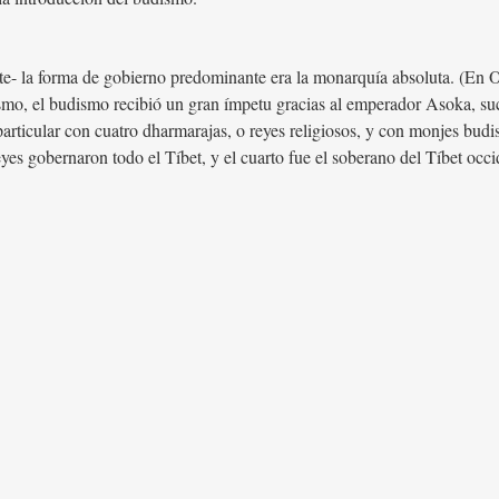
te- la forma de gobierno predominante era la monarquía absoluta. (En O
ismo, el budismo recibió un gran ímpetu gracias al emperador Asoka, su
articular con cuatro dharmarajas, o reyes religiosos, y con monjes budis
yes gobernaron todo el Tíbet, y el cuarto fue el soberano del Tíbet occid