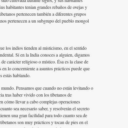
 sido cultivada durante siglos, y sus habitantes
Sus habitantes tenían grandes rebaños de ovejas y
tibetanos pertenecen también a diferentes grupos
betanos pertenecen a un subgrupo del pueblo mongol
ue los indios tienden al misticismo, en el sentido
ndental. Si en la India conoces a alguien, digamos
e carácter religioso o místico. Ésa es la clase de
es en lo concerniente a asuntos prácticos puede que
s estás hablando.
otro mundo. Pensamos que cuando no están levitando o
ia tras haber vivido con los tibetanos de
ben cómo llevar a cabo complejas operaciones
cuanto sea necesario saber, y resolverán el secreto
tienen una gran facilidad para todo cuanto sea de
tibetanos son muy prácticos y tocan de pies en el