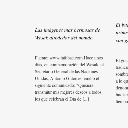
El bu
Las imágenes más hermosas de
prime
Wesak alrededor del mundo
con g
Fuente: www.infobae.com Hace unos
El gra
días, en conmemoración del Wesak, el
tradic
Secretario General de las Naciones
sombre
Unidas, António Guterres, emitió el
a lo q
siguiente comunicado: "Quisiera
denomi
transmitir mis mejores deseos a todos
budism
los que celebran el Día de [...]
tiempos