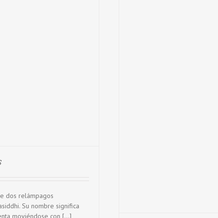
s
 de dos relámpagos
siddhi. Su nombre significa
senta moviéndose con [...]