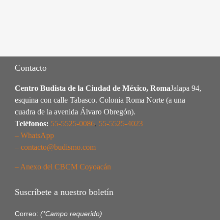
Contacto
Centro Budista de la Ciudad de México, Roma
Jalapa 94,
esquina con calle Tabasco. Colonia Roma Norte (a una
cuadra de la avenida Álvaro Obregón).
Teléfonos:
55-5525-0086
,
55-5525-4023
– WhatsApp
– contacto@budismo.com
– Anexo del CBCM Coyoacán
Suscríbete a nuestro boletín
Correo:
(*Campo requerido)