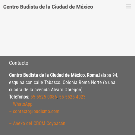
Saltar
al
contenido
Contacto
Centro Budista de la Ciudad de México, Roma
Jalapa 94,
esquina con calle Tabasco. Colonia Roma Norte (a una
cuadra de la avenida Álvaro Obregón).
Teléfonos:
55-5525-0086
,
55-5525-4023
– WhatsApp
– contacto@budismo.com
– Anexo del CBCM Coyoacán