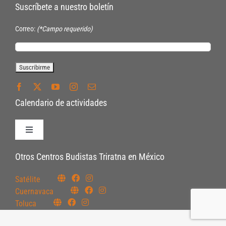
Suscríbete a nuestro boletín
Correo:
(*Campo requerido)
Calendario de actividades
Toggle
Navigation
Políticas de Inscripción
Otros Centros Budistas Triratna en México
Satélite
Políticas Internas
Cuernavaca
Toluca
Pautas Éticas