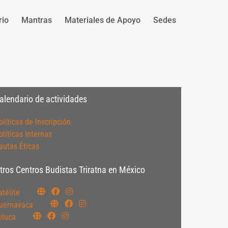
rio
Mantras
Materiales de Apoyo
Sedes
alendario de actividades
olíticas de Inscripción
olíticas Internas
autas Éticas
tros Centros Budistas Triratna en México
atélite
uernavaca
oluca