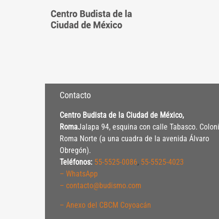
Saltar
al
contenido
Contacto
Centro Budista de la Ciudad de México,
Roma
Jalapa 94, esquina con calle Tabasco. Colon
Roma Norte (a una cuadra de la avenida Álvaro
Obregón).
Teléfonos:
55-5525-0086
,
55-5525-4023
– WhatsApp
– contacto@budismo.com
– Anexo del CBCM Coyoacán