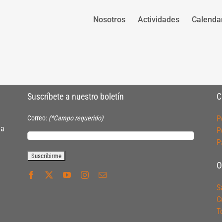
Nosotros
Actividades
Calenda
Suscríbete a nuestro boletín
C
Correo:
(*Campo requerido)
P
ia
P
P
O
S
C
T