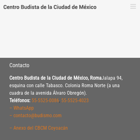
Saltar
al
contenido
Contacto
Centro Budista de la Ciudad de México, Roma
Jalapa 94,
esquina con calle Tabasco. Colonia Roma Norte (a una
cuadra de la avenida Álvaro Obregón).
Teléfonos:
55-5525-0086
,
55-5525-4023
– WhatsApp
– contacto@budismo.com
– Anexo del CBCM Coyoacán