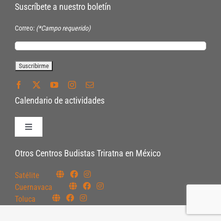
Suscríbete a nuestro boletín
Correo:
(*Campo requerido)
Calendario de actividades
Toggle
Navigation
Políticas de Inscripción
Otros Centros Budistas Triratna en México
Satélite
Políticas Internas
Cuernavaca
Toluca
Pautas Éticas