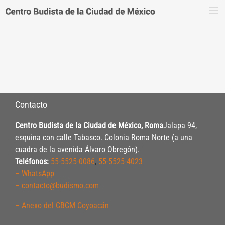
Saltar
al
contenido
Contacto
Centro Budista de la Ciudad de México, Roma
Jalapa 94,
esquina con calle Tabasco. Colonia Roma Norte (a una
cuadra de la avenida Álvaro Obregón).
Teléfonos:
55-5525-0086
,
55-5525-4023
– WhatsApp
– contacto@budismo.com
– Anexo del CBCM Coyoacán