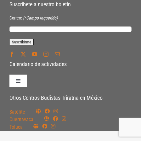
Suscríbete a nuestro boletín
Correo:
(*Campo requerido)
Calendario de actividades
Toggle
Navigation
Políticas de Inscripción
Otros Centros Budistas Triratna en México
Satélite
Políticas Internas
Cuernavaca
Toluca
Pautas Éticas