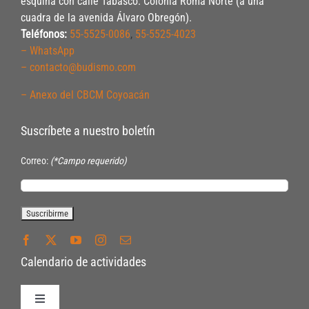
esquina con calle Tabasco. Colonia Roma Norte (a una
cuadra de la avenida Álvaro Obregón).
Teléfonos:
55-5525-0086
,
55-5525-4023
– WhatsApp
– contacto@budismo.com
– Anexo del CBCM Coyoacán
Suscríbete a nuestro boletín
Correo:
(*Campo requerido)
Calendario de actividades
Toggle