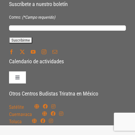
Suscríbete a nuestro boletín
Correo:
(*Campo requerido)
Calendario de actividades
Toggle
Navigation
Políticas de Inscripción
Otros Centros Budistas Triratna en México
Satélite
Políticas Internas
Cuernavaca
Toluca
Pautas Éticas