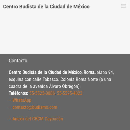
Saltar
al
contenido
Contacto
Centro Budista de la Ciudad de México, Roma
Jalapa 94,
esquina con calle Tabasco. Colonia Roma Norte (a una
cuadra de la avenida Álvaro Obregón).
Teléfonos:
55-5525-0086
,
55-5525-4023
– WhatsApp
– contacto@budismo.com
– Anexo del CBCM Coyoacán