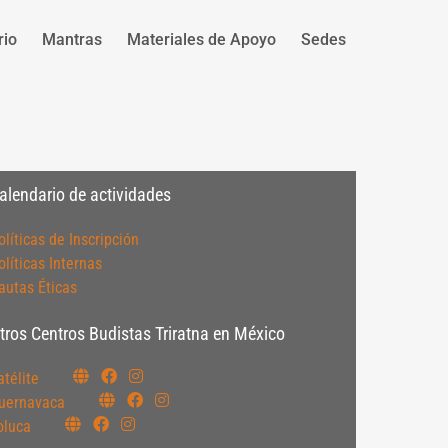
rio
Mantras
Materiales de Apoyo
Sedes
alendario de actividades
olíticas de Inscripción
olíticas Internas
autas Éticas
tros Centros Budistas Triratna en México
atélite
uernavaca
oluca