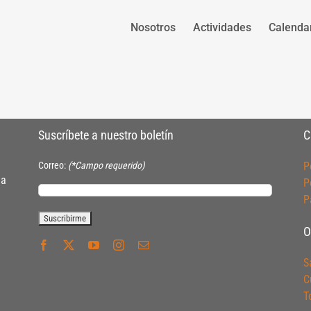
Nosotros
Actividades
Calenda
Suscríbete a nuestro boletín
C
Correo:
(*Campo requerido)
P
ia
P
P
O
S
C
T