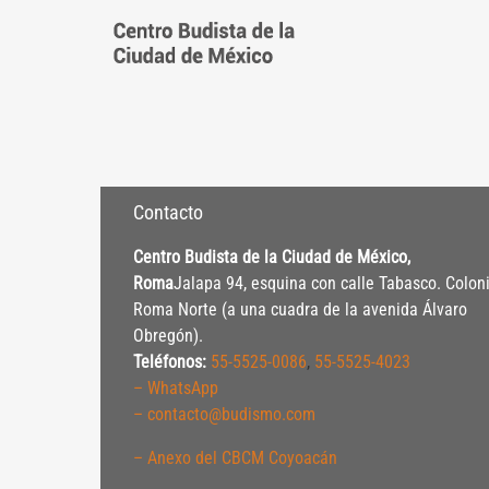
Saltar
al
contenido
Contacto
Centro Budista de la Ciudad de México,
Roma
Jalapa 94, esquina con calle Tabasco. Colon
Roma Norte (a una cuadra de la avenida Álvaro
Obregón).
Teléfonos:
55-5525-0086
,
55-5525-4023
– WhatsApp
– contacto@budismo.com
– Anexo del CBCM Coyoacán