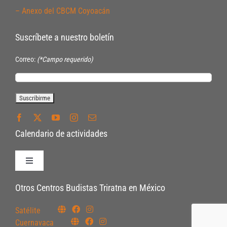
– Anexo del CBCM Coyoacán
Suscríbete a nuestro boletín
Correo:
(*Campo requerido)
Calendario de actividades
Toggle
Navigation
Políticas de Inscripción
Otros Centros Budistas Triratna en México
Satélite
Políticas Internas
Cuernavaca