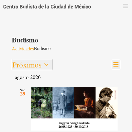
Saltar
al
contenido
Budismo
Budismo
Actividades
Navega
Próximos
Navegac
Lista
de
Seleccionar
de
vistas
agosto 2026
fecha.
vistas
de
Activid
Sáb
29