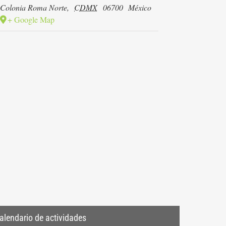
Colonia Roma Norte
,
CDMX
06700
México
+ Google Map
alendario de actividades