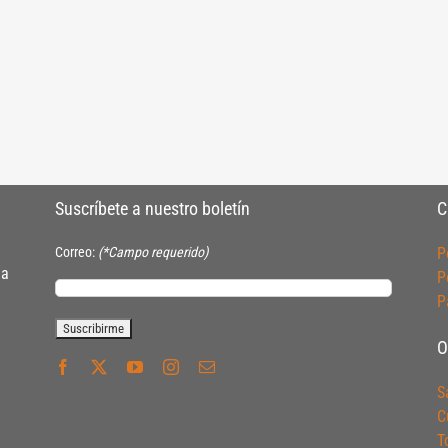
Suscríbete a nuestro boletín
C
Correo:
(*Campo requerido)
P
ia
P
P
O
S
C
T