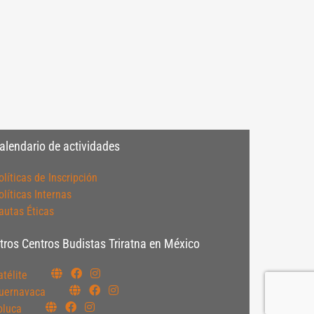
alendario de actividades
olíticas de Inscripción
olíticas Internas
autas Éticas
tros Centros Budistas Triratna en México
atélite
uernavaca
oluca