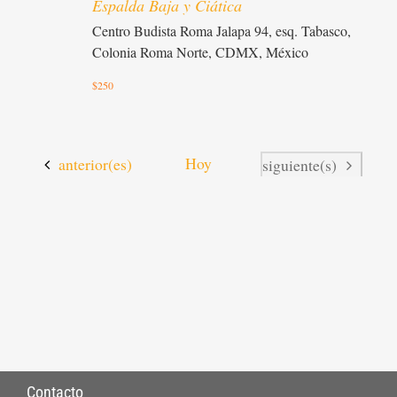
Espalda Baja y Ciática
Centro Budista Roma
Jalapa 94, esq. Tabasco,
Colonia Roma Norte, CDMX, México
$250
Actividades
Hoy
anterior(es)
Actividades
siguiente(s)
Contacto