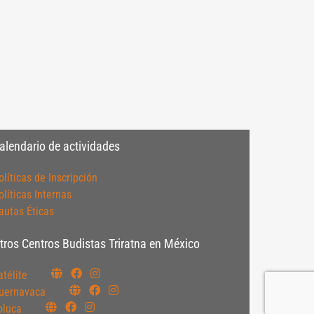
alendario de actividades
olíticas de Inscripción
olíticas Internas
autas Éticas
tros Centros Budistas Triratna en México
atélite
uernavaca
oluca