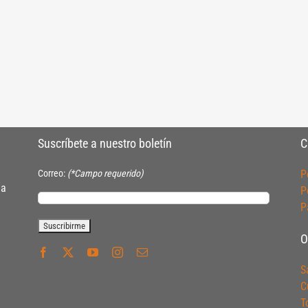
Suscríbete a nuestro boletín
C
Correo:
(*Campo requerido)
P
ia
P
P
O
S
C
T