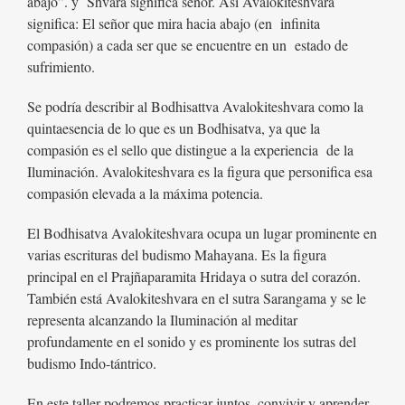
abajo”. y
Shvara significa señor. Así Avalokiteshvara
significa: El señor que mira hacia abajo (en
infinita
compasión) a cada ser que se encuentre en un
estado de
sufrimiento.
Se podría describir al Bodhisattva Avalokiteshvara como la
quintaesencia de lo que es un Bodhisatva, ya que la
compasión es el sello que distingue a la experiencia
de la
Iluminación. Avalokiteshvara es la figura que personifica esa
compasión elevada a la máxima potencia.
El Bodhisatva Avalokiteshvara ocupa un lugar prominente en
varias escrituras del budismo Mahayana. Es la figura
principal en el Prajñaparamita Hridaya o sutra del corazón.
También está Avalokiteshvara en el sutra Sarangama y se le
representa alcanzando la Iluminación al meditar
profundamente en el sonido y es prominente los sutras del
budismo Indo-tántrico.
En este taller podremos practicar juntos, convivir y aprender