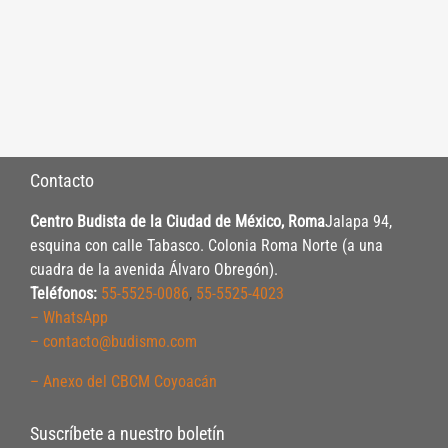
Contacto
Centro Budista de la Ciudad de México, Roma
Jalapa 94,
esquina con calle Tabasco. Colonia Roma Norte (a una
cuadra de la avenida Álvaro Obregón).
Teléfonos:
55-5525-0086
,
55-5525-4023
– WhatsApp
– contacto@budismo.com
– Anexo del CBCM Coyoacán
Suscríbete a nuestro boletín