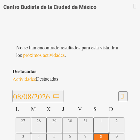
Saltar
al
contenido
No se han encontrado resultados para esta vista. Ir a
los
próximos actividades
.
Destacadas
Destacadas
Actividades
Navega
08/08/2026
Navegac
Mes
de
Seleccionar
de
Calendario
vistas
L
M
X
J
V
S
D
fecha.
vistas
de
de
0
0
0
0
0
0
0
27
28
29
30
31
1
2
Actividades
Activid
actividades,
actividades,
actividades,
actividades,
actividades,
actividades,
actividades,
0
0
0
0
0
0
0
3
4
5
6
7
8
9