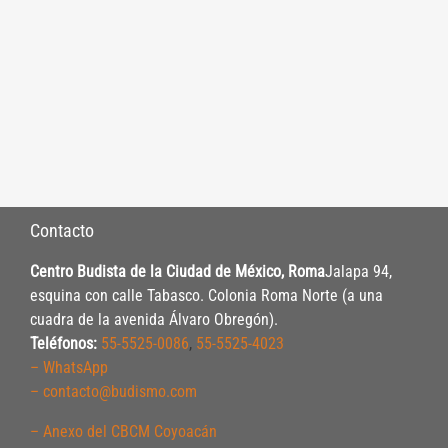
Contacto
Centro Budista de la Ciudad de México, Roma
Jalapa 94,
esquina con calle Tabasco. Colonia Roma Norte (a una
cuadra de la avenida Álvaro Obregón).
Teléfonos:
55-5525-0086
,
55-5525-4023
– WhatsApp
– contacto@budismo.com
– Anexo del CBCM Coyoacán