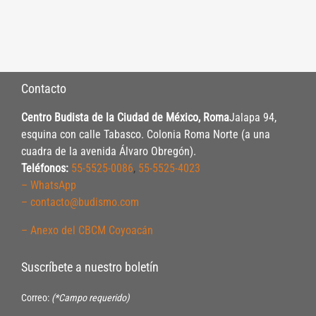
Contacto
Centro Budista de la Ciudad de México, Roma
Jalapa 94,
esquina con calle Tabasco. Colonia Roma Norte (a una
cuadra de la avenida Álvaro Obregón).
Teléfonos:
55-5525-0086
,
55-5525-4023
– WhatsApp
– contacto@budismo.com
– Anexo del CBCM Coyoacán
Suscríbete a nuestro boletín
Correo:
(*Campo requerido)