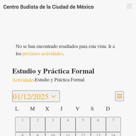
Saltar
al
contenido
No se han encontrado resultados para esta vista. Ir a
los
próximos actividades
.
Estudio y Práctica Formal
Estudio y Práctica Formal
Actividades
Navega
01/12/2025
Navegac
Mes
de
Seleccionar
de
Calendario
L
M
X
J
V
S
D
vistas
fecha.
vistas
de
de
0
0
0
0
0
0
0
1
2
3
4
5
6
7
Actividades
Activid
actividades,
actividades,
actividades,
actividades,
actividades,
actividades,
actividades,
0
0
0
0
0
0
0
8
9
10
11
12
13
14