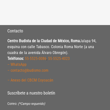
Contacto
Centro Budista de la Ciudad de México, Roma
Jalapa 94,
esquina con calle Tabasco. Colonia Roma Norte (a una
cuadra de la avenida Álvaro Obregón).
Teléfonos:
55-5525-0086
,
55-5525-4023
– WhatsApp
– contacto@budismo.com
– Anexo del CBCM Coyoacán
Suscríbete a nuestro boletín
Correo:
(*Campo requerido)