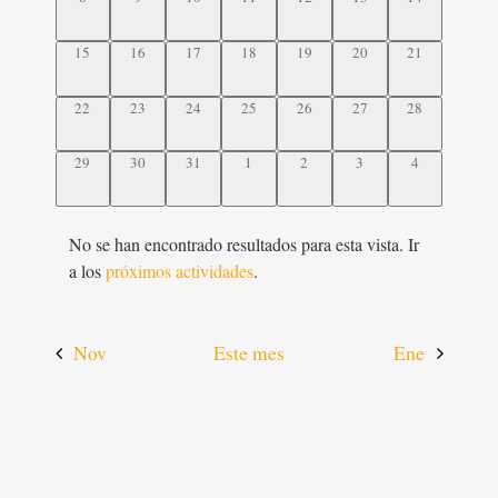
actividades,
actividades,
actividades,
actividades,
actividades,
actividades,
actividades,
0
0
0
0
0
0
0
15
16
17
18
19
20
21
actividades,
actividades,
actividades,
actividades,
actividades,
actividades,
actividades,
0
0
0
0
0
0
0
22
23
24
25
26
27
28
actividades,
actividades,
actividades,
actividades,
actividades,
actividades,
actividades,
0
0
0
0
0
0
0
29
30
31
1
2
3
4
actividades,
actividades,
actividades,
actividades,
actividades,
actividades,
actividades,
No se han encontrado resultados para esta vista. Ir
a los
próximos actividades
.
Nov
Este mes
Ene