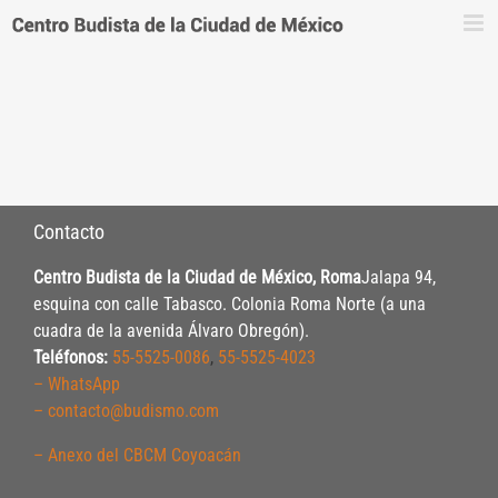
Saltar
al
contenido
Contacto
Centro Budista de la Ciudad de México, Roma
Jalapa 94,
esquina con calle Tabasco. Colonia Roma Norte (a una
cuadra de la avenida Álvaro Obregón).
Teléfonos:
55-5525-0086
,
55-5525-4023
– WhatsApp
– contacto@budismo.com
– Anexo del CBCM Coyoacán