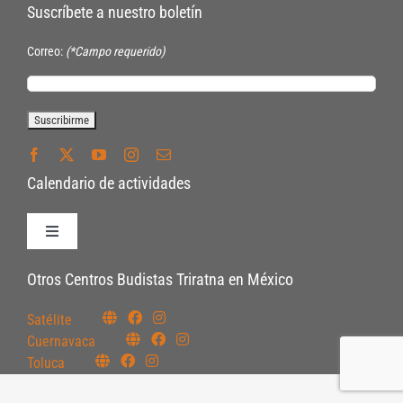
Suscríbete a nuestro boletín
Correo:
(*Campo requerido)
Calendario de actividades
Toggle
Navigation
Políticas de Inscripción
Otros Centros Budistas Triratna en México
Satélite
Políticas Internas
Cuernavaca
Toluca
Pautas Éticas