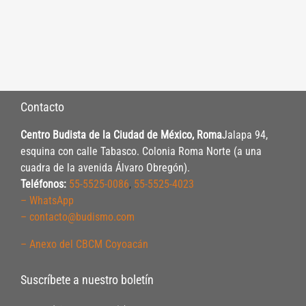
Contacto
Centro Budista de la Ciudad de México, Roma
Jalapa 94,
esquina con calle Tabasco. Colonia Roma Norte (a una
cuadra de la avenida Álvaro Obregón).
Teléfonos:
55-5525-0086
,
55-5525-4023
– WhatsApp
– contacto@budismo.com
– Anexo del CBCM Coyoacán
Suscríbete a nuestro boletín