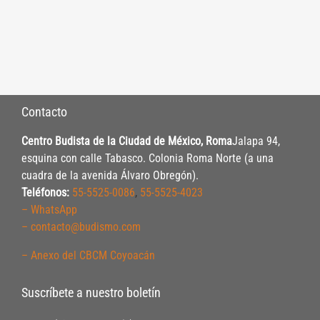
Contacto
Centro Budista de la Ciudad de México, Roma
Jalapa 94,
esquina con calle Tabasco. Colonia Roma Norte (a una
cuadra de la avenida Álvaro Obregón).
Teléfonos:
55-5525-0086
,
55-5525-4023
– WhatsApp
– contacto@budismo.com
– Anexo del CBCM Coyoacán
Suscríbete a nuestro boletín