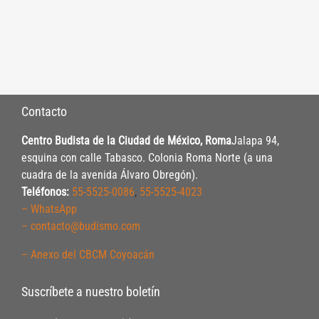
Contacto
Centro Budista de la Ciudad de México, Roma
Jalapa 94,
esquina con calle Tabasco. Colonia Roma Norte (a una
cuadra de la avenida Álvaro Obregón).
Teléfonos:
55-5525-0086
,
55-5525-4023
– WhatsApp
– contacto@budismo.com
– Anexo del CBCM Coyoacán
Suscríbete a nuestro boletín