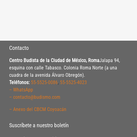
Contacto
Centro Budista de la Ciudad de México, Roma
Jalapa 94,
esquina con calle Tabasco. Colonia Roma Norte (a una
cuadra de la avenida Álvaro Obregón).
Teléfonos:
55-5525-0086
,
55-5525-4023
– WhatsApp
– contacto@budismo.com
– Anexo del CBCM Coyoacán
Suscríbete a nuestro boletín