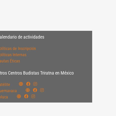
alendario de actividades
olíticas de Inscripción
olíticas Internas
autas Éticas
tros Centros Budistas Triratna en México
atélite
uernavaca
oluca