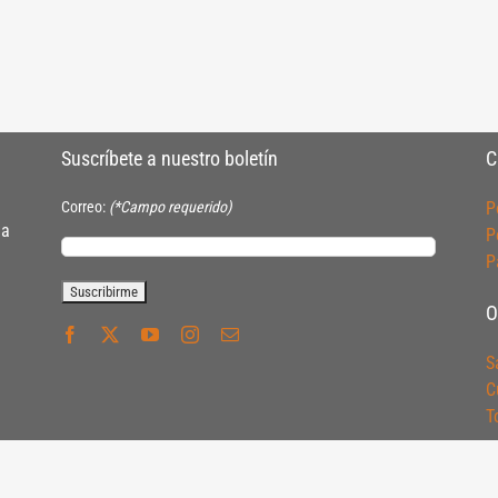
Suscríbete a nuestro boletín
C
Correo:
(*Campo requerido)
P
ia
P
P
O
S
C
T