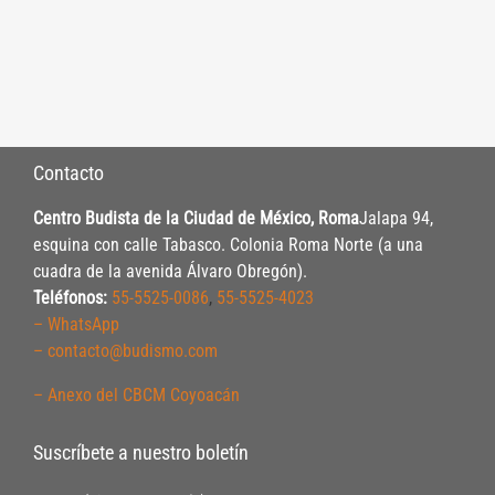
Contacto
Centro Budista de la Ciudad de México, Roma
Jalapa 94,
esquina con calle Tabasco. Colonia Roma Norte (a una
cuadra de la avenida Álvaro Obregón).
Teléfonos:
55-5525-0086
,
55-5525-4023
– WhatsApp
– contacto@budismo.com
– Anexo del CBCM Coyoacán
Suscríbete a nuestro boletín