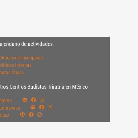
alendario de actividades
olíticas de Inscripción
olíticas Internas
autas Éticas
tros Centros Budistas Triratna en México
atélite
uernavaca
oluca