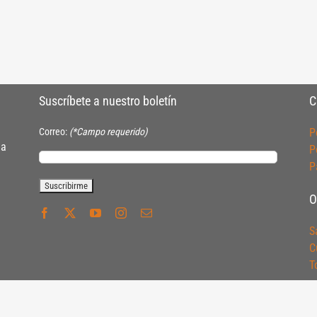
Suscríbete a nuestro boletín
C
Correo:
(*Campo requerido)
P
ia
P
P
O
S
C
T