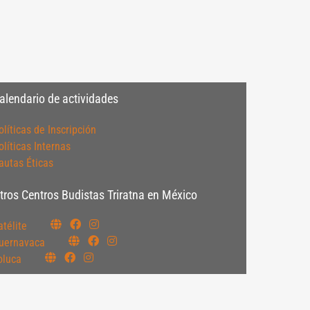
alendario de actividades
olíticas de Inscripción
olíticas Internas
autas Éticas
tros Centros Budistas Triratna en México
atélite
uernavaca
oluca