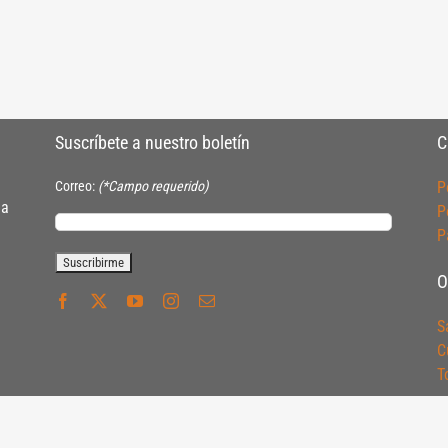
Suscríbete a nuestro boletín
C
Correo:
(*Campo requerido)
P
ia
P
P
O
S
C
T