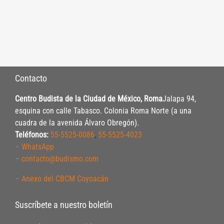
Contacto
Centro Budista de la Ciudad de México, Roma
Jalapa 94,
esquina con calle Tabasco. Colonia Roma Norte (a una
cuadra de la avenida Álvaro Obregón).
Teléfonos:
55-5525-0086
,
55-5525-4023
– WhatsApp
– contacto@budismo.com
– Anexo del CBCM Coyoacán
Suscríbete a nuestro boletín