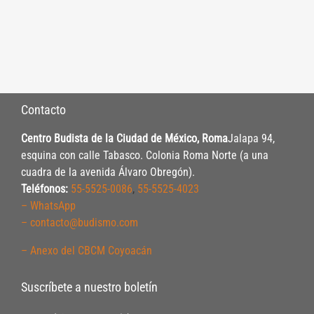
Contacto
Centro Budista de la Ciudad de México, Roma
Jalapa 94,
esquina con calle Tabasco. Colonia Roma Norte (a una
cuadra de la avenida Álvaro Obregón).
Teléfonos:
55-5525-0086
,
55-5525-4023
– WhatsApp
– contacto@budismo.com
– Anexo del CBCM Coyoacán
Suscríbete a nuestro boletín