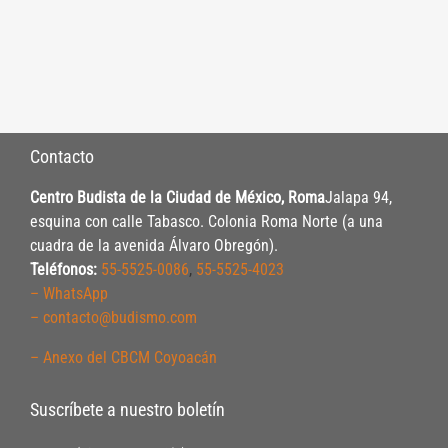
Contacto
Centro Budista de la Ciudad de México, Roma
Jalapa 94,
esquina con calle Tabasco. Colonia Roma Norte (a una
cuadra de la avenida Álvaro Obregón).
Teléfonos:
55-5525-0086
,
55-5525-4023
– WhatsApp
– contacto@budismo.com
– Anexo del CBCM Coyoacán
Suscríbete a nuestro boletín