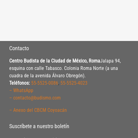
Contacto
Centro Budista de la Ciudad de México, Roma
Jalapa 94,
esquina con calle Tabasco. Colonia Roma Norte (a una
cuadra de la avenida Álvaro Obregón).
Teléfonos:
55-5525-0086
,
55-5525-4023
– WhatsApp
– contacto@budismo.com
– Anexo del CBCM Coyoacán
Suscríbete a nuestro boletín