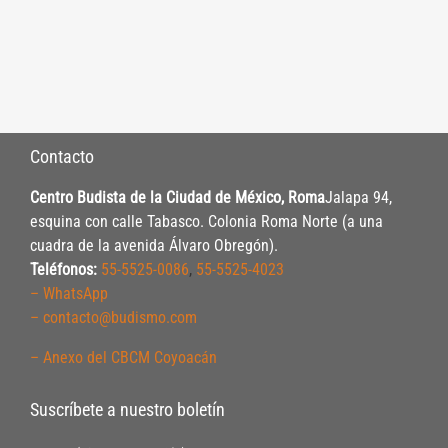
Contacto
Centro Budista de la Ciudad de México, Roma
Jalapa 94,
esquina con calle Tabasco. Colonia Roma Norte (a una
cuadra de la avenida Álvaro Obregón).
Teléfonos:
55-5525-0086
,
55-5525-4023
– WhatsApp
– contacto@budismo.com
– Anexo del CBCM Coyoacán
Suscríbete a nuestro boletín