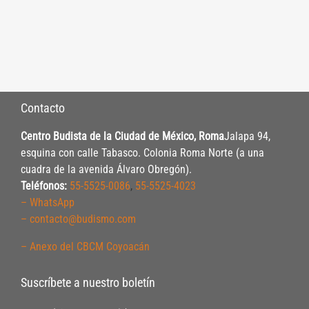
Contacto
Centro Budista de la Ciudad de México, Roma
Jalapa 94,
esquina con calle Tabasco. Colonia Roma Norte (a una
cuadra de la avenida Álvaro Obregón).
Teléfonos:
55-5525-0086
,
55-5525-4023
– WhatsApp
– contacto@budismo.com
– Anexo del CBCM Coyoacán
Suscríbete a nuestro boletín