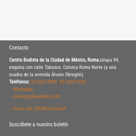
Contacto
Centro Budista de la Ciudad de México, Roma
Jalapa 94,
esquina con calle Tabasco. Colonia Roma Norte (a una
cuadra de la avenida Álvaro Obregón).
Teléfonos:
55-5525-0086
,
55-5525-4023
– WhatsApp
– contacto@budismo.com
– Anexo del CBCM Coyoacán
Suscríbete a nuestro boletín