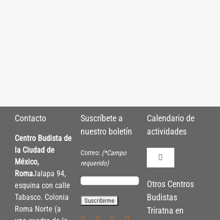
Contacto
Suscríbete a
Calendario de
nuestro boletín
actividades
Centro Budista de
la Ciudad de
Correo:
(*Campo
México,
Toggle
requerido)
Navigation
Roma
Jalapa 94,
Políticas de Inscrip
Otros Centros
esquina con calle
Budistas
Tabasco. Colonia
Roma Norte (a
Triratna en
Políticas Internas