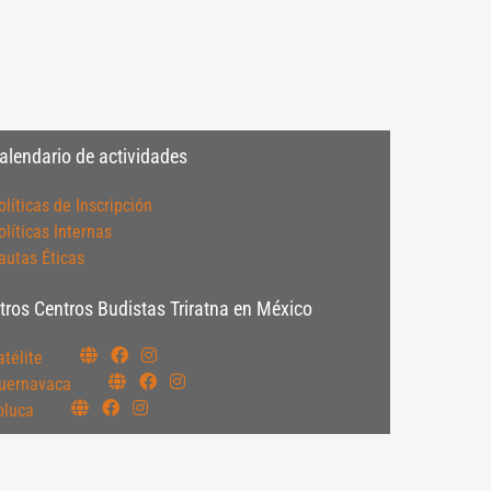
alendario de actividades
olíticas de Inscripción
olíticas Internas
autas Éticas
tros Centros Budistas Triratna en México
atélite
uernavaca
oluca