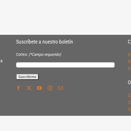
Suscríbete a nuestro boletín
C
Correo:
(*Campo requerido)
P
ia
P
P
O
S
C
T