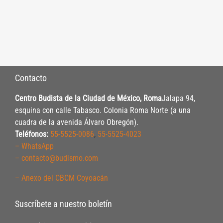
Contacto
Centro Budista de la Ciudad de México, Roma
Jalapa 94,
esquina con calle Tabasco. Colonia Roma Norte (a una
cuadra de la avenida Álvaro Obregón).
Teléfonos:
55-5525-0086
,
55-5525-4023
– WhatsApp
– contacto@budismo.com
– Anexo del CBCM Coyoacán
Suscríbete a nuestro boletín