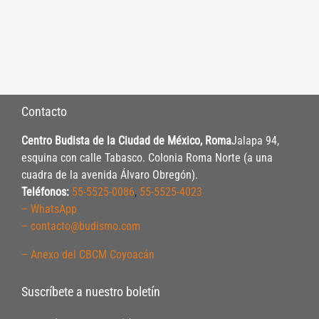
Contacto
Centro Budista de la Ciudad de México, Roma
Jalapa 94,
esquina con calle Tabasco. Colonia Roma Norte (a una
cuadra de la avenida Álvaro Obregón).
Teléfonos:
55-5525-0086
,
55-5525-4023
– WhatsApp
– contacto@budismo.com
– Anexo del CBCM Coyoacán
Suscríbete a nuestro boletín