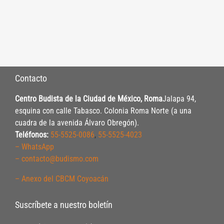
Contacto
Centro Budista de la Ciudad de México, Roma
Jalapa 94,
esquina con calle Tabasco. Colonia Roma Norte (a una
cuadra de la avenida Álvaro Obregón).
Teléfonos:
55-5525-0086
,
55-5525-4023
– WhatsApp
– contacto@budismo.com
– Anexo del CBCM Coyoacán
Suscríbete a nuestro boletín