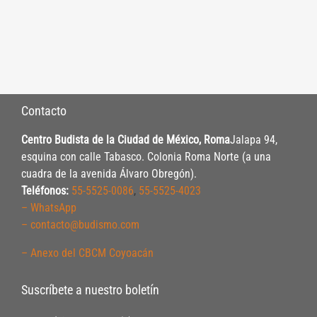
Contacto
Centro Budista de la Ciudad de México, Roma
Jalapa 94,
esquina con calle Tabasco. Colonia Roma Norte (a una
cuadra de la avenida Álvaro Obregón).
Teléfonos:
55-5525-0086
,
55-5525-4023
– WhatsApp
– contacto@budismo.com
– Anexo del CBCM Coyoacán
Suscríbete a nuestro boletín