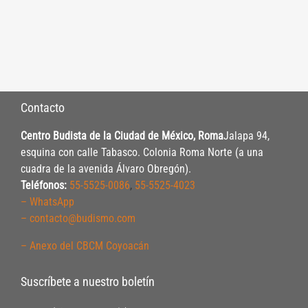
Contacto
Centro Budista de la Ciudad de México, Roma
Jalapa 94,
esquina con calle Tabasco. Colonia Roma Norte (a una
cuadra de la avenida Álvaro Obregón).
Teléfonos:
55-5525-0086
,
55-5525-4023
– WhatsApp
– contacto@budismo.com
– Anexo del CBCM Coyoacán
Suscríbete a nuestro boletín