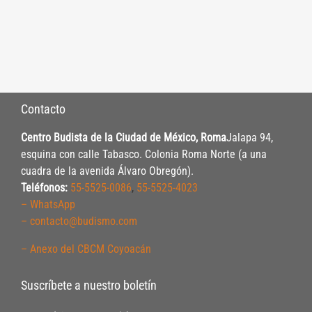
Contacto
Centro Budista de la Ciudad de México, Roma
Jalapa 94,
esquina con calle Tabasco. Colonia Roma Norte (a una
cuadra de la avenida Álvaro Obregón).
Teléfonos:
55-5525-0086
,
55-5525-4023
– WhatsApp
– contacto@budismo.com
– Anexo del CBCM Coyoacán
Suscríbete a nuestro boletín