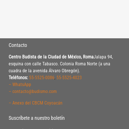
Contacto
Centro Budista de la Ciudad de México, Roma
Jalapa 94,
esquina con calle Tabasco. Colonia Roma Norte (a una
cuadra de la avenida Álvaro Obregón).
Teléfonos:
55-5525-0086
,
55-5525-4023
– WhatsApp
– contacto@budismo.com
– Anexo del CBCM Coyoacán
Suscríbete a nuestro boletín